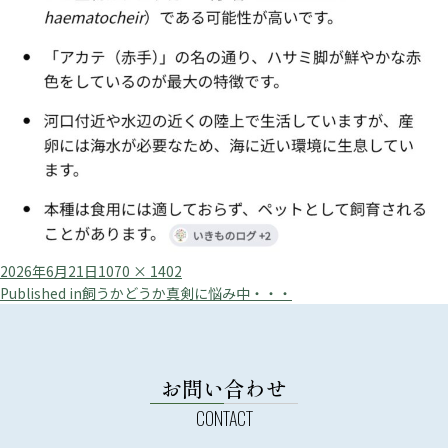
Posted
Full
2026年6月21日
1070 × 1402
投
on
size
Published in
飼うかどうか真剣に悩み中・・・
稿
ナ
ビ
お問い合わせ
ゲ
ー