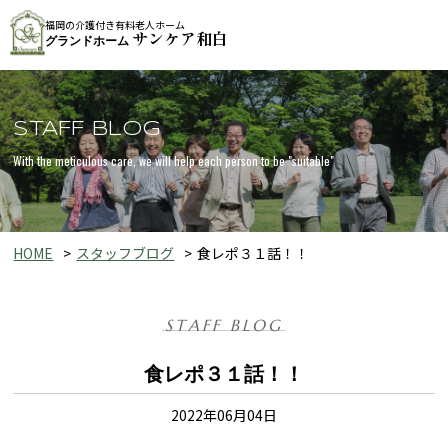
福岡の介護付き有料老人ホーム
サンケア和白
グランドホーム
STAFF BLOG
With the meticulous care, we will help each person to be "suitable"
HOME
スタッフブログ
食レポ３１話！！
STAFF BLOG
食レポ３１話！！
2022年06月04日