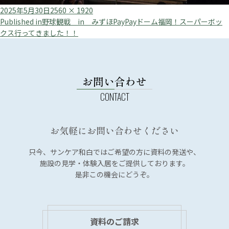
Posted
Full
2025年5月30日
2560 × 1920
投
on
size
Published in
野球観戦 in みずほPayPayドーム福岡！スーパーボッ
クス行ってきました！！
稿
ナ
ビ
お問い合わせ
ゲ
ー
シ
ョ
お気軽にお問い合わせください
ン
只今、サンケア和白では
ご希望の方に資料の発送や、
施設の見学・体験入居を
ご提供しております。
是非この機会にどうぞ。
資料のご請求