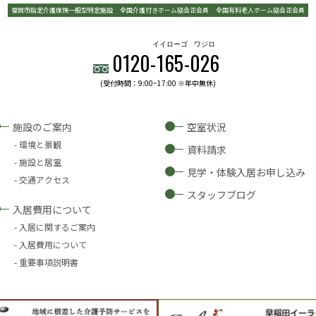
福岡市指定介護保険一般型特定施設
全国介護付きホーム協会正会員
全国有料老人ホーム協会正会員
イイローゴ
ワジロ
0120-
165
-
026
(受付時間：9:00~17:00 ※年中無休)
施設のご案内
空室状況
環境と景観
資料請求
施設と居室
見学・体験入居お申し込み
交通アクセス
スタッフブログ
入居費用について
入居に関するご案内
入居費用について
重要事項説明書