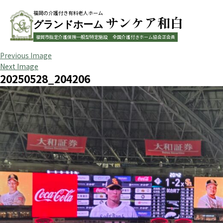
福岡の介護付き有料老人ホーム
サンケア和白
グランドホーム
福岡市指定介護保険一般型特定施設
全国介護付きホーム協会正会員
Previous Image
Next Image
20250528_204206