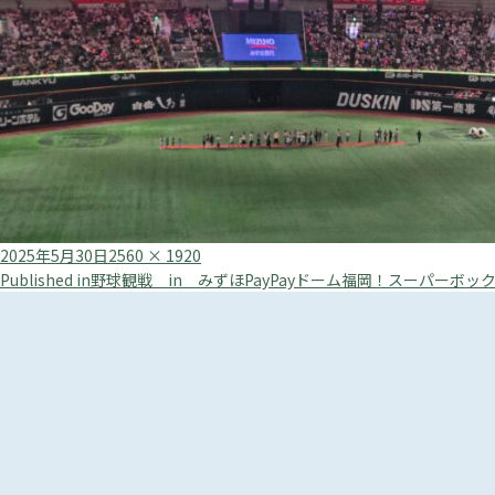
Posted
Full
2025年5月30日
2560 × 1920
投
on
size
Published in
野球観戦 in みずほPayPayドーム福岡！スーパーボ
稿
ナ
ビ
ゲ
ー
シ