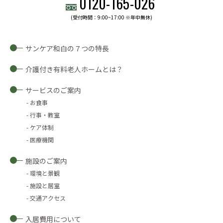
0120-
165
-
026
(受付時間：9:00~17:00 ※年中無休)
サンケア和白の７つの特長
介護付き有料老人ホームとは？
サービスのご案内
お食事
行事・教室
ケア体制
医療機関
施設のご案内
環境と景観
施設と居室
交通アクセス
入居費用について