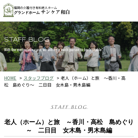
福岡の介護付き有料老人ホーム
サンケア和白
グランドホーム
STAFF BLOG
With the meticulous care, we will help each person to be "suitable"
HOME
スタッフブログ
老人（ホーム）と旅 ～香川・高
松 島めぐり～ 二日目 女木島・男木島編
STAFF BLOG
老人（ホーム）と旅 ～香川・高松 島めぐり
～ 二日目 女木島・男木島編