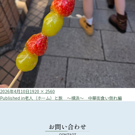
Posted
Full
2026年4月10日
1920 × 2560
投
on
size
Published in
老人（ホーム）と旅 ～横浜～ 中華街食い倒れ編
稿
ナ
ビ
お問い合わせ
ゲ