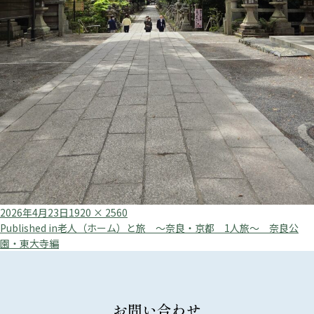
Posted
Full
2026年4月23日
1920 × 2560
投
on
size
Published in
老人（ホーム）と旅 ～奈良・京都 1人旅～ 奈良公
園・東大寺編
稿
ナ
ビ
お問い合わせ
ゲ