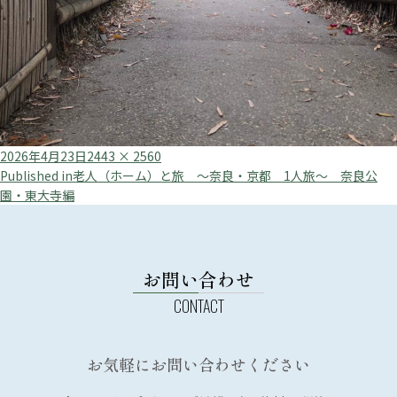
Posted
Full
2026年4月23日
2443 × 2560
投
on
size
Published in
老人（ホーム）と旅 ～奈良・京都 1人旅～ 奈良公
園・東大寺編
稿
ナ
ビ
お問い合わせ
ゲ
ー
シ
ョ
お気軽にお問い合わせください
ン