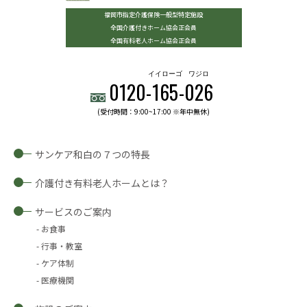
福岡市指定介護保険一般型特定施設
全国介護付きホーム協会正会員
全国有料老人ホーム協会正会員
イイローゴ
ワジロ
0120-
165
-
026
(受付時間：9:00~17:00 ※年中無休)
サンケア和白の７つの特長
介護付き有料老人ホームとは？
サービスのご案内
お食事
行事・教室
ケア体制
医療機関