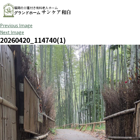
福岡の介護付き有料老人ホーム
サンケア和白
グランドホーム
Previous Image
Next Image
20260420_114740(1)