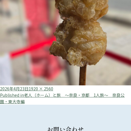
Posted
Full
2026年4月23日
1920 × 2560
投
on
size
Published in
老人（ホーム）と旅 ～奈良・京都 1人旅～ 奈良公
園・東大寺編
稿
ナ
ビ
お問い合わせ
ゲ