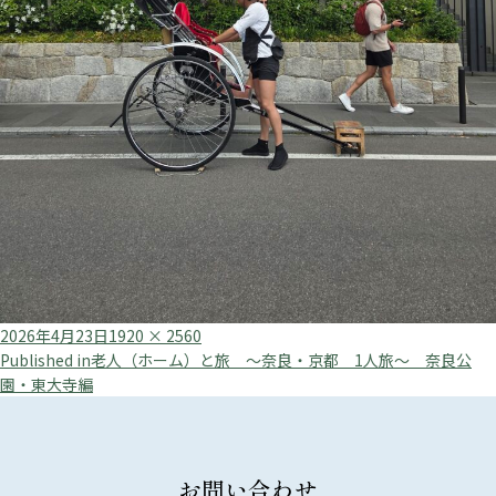
Posted
Full
2026年4月23日
1920 × 2560
投
on
size
Published in
老人（ホーム）と旅 ～奈良・京都 1人旅～ 奈良公
園・東大寺編
稿
ナ
ビ
お問い合わせ
ゲ