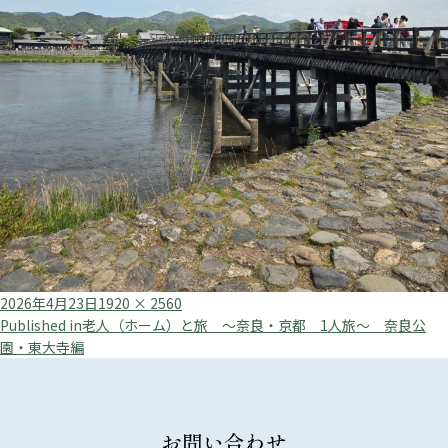
Posted
Full
2026年4月23日
1920 × 2560
投
on
size
Published in
老人（ホーム）と旅 ～奈良・京都 1人旅～ 奈良公
園・東大寺編
稿
ナ
ビ
お問い合わせ
ゲ