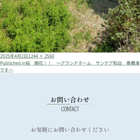
Posted
Full
2025年4月2日
1244 × 2560
投
on
size
Published in
桜 開花！！ ～グランドホーム サンケア和白 春爛漫
です～
稿
ナ
ビ
お問い合わせ
ゲ
ー
シ
ョ
お気軽にお問い合わせください
ン