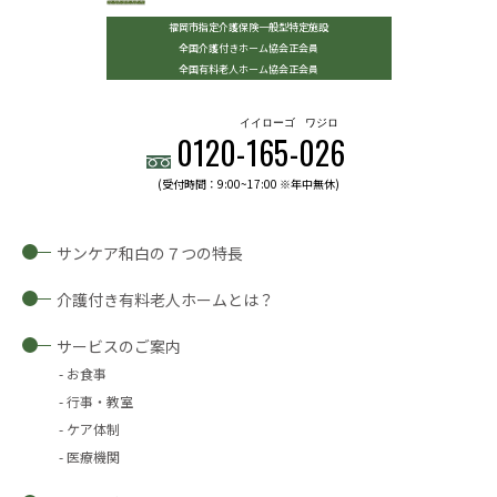
福岡市指定介護保険一般型特定施設
全国介護付きホーム協会正会員
全国有料老人ホーム協会正会員
イイローゴ
ワジロ
0120-
165
-
026
(受付時間：9:00~17:00 ※年中無休)
サンケア和白の７つの特長
介護付き有料老人ホームとは？
サービスのご案内
お食事
行事・教室
ケア体制
医療機関