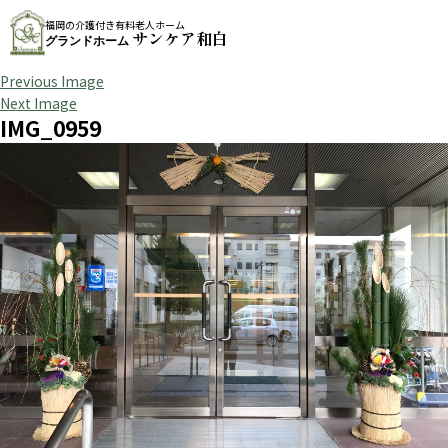
福岡の介護付き有料老人ホーム
サンケア和白
グランドホーム
Previous Image
Next Image
IMG_0959