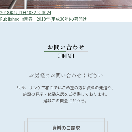
Posted
Full
2018年1月1日
4032 × 3024
投
on
size
Published in
新春 2018年(平成30年)の幕開け
稿
ナ
ビ
お問い合わせ
ゲ
ー
シ
お気軽にお問い合わせください
ョ
ン
只今、サンケア和白では
ご希望の方に資料の発送や、
施設の見学・体験入居を
ご提供しております。
是非この機会にどうぞ。
資料のご請求