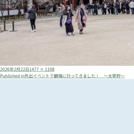
Posted
Full
2026年2月22日
1477 × 1108
投
on
size
Published in
外出イベントで観梅に行ってきました！ ～太宰府～
稿
ナ
ビ
ゲ
ー
シ