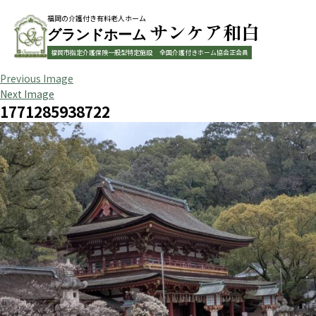
福岡の介護付き有料老人ホーム
サンケア和白
グランドホーム
福岡市指定介護保険一般型特定施設
全国介護付きホーム協会正会員
Previous Image
Next Image
1771285938722