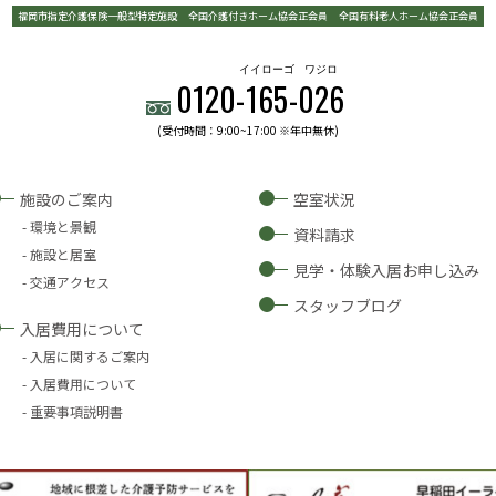
福岡市指定介護保険一般型特定施設
全国介護付きホーム協会正会員
全国有料老人ホーム協会正会員
イイローゴ
ワジロ
0120-
165
-
026
(受付時間：9:00~17:00 ※年中無休)
施設のご案内
空室状況
環境と景観
資料請求
施設と居室
見学・体験入居お申し込み
交通アクセス
スタッフブログ
入居費用について
入居に関するご案内
入居費用について
重要事項説明書