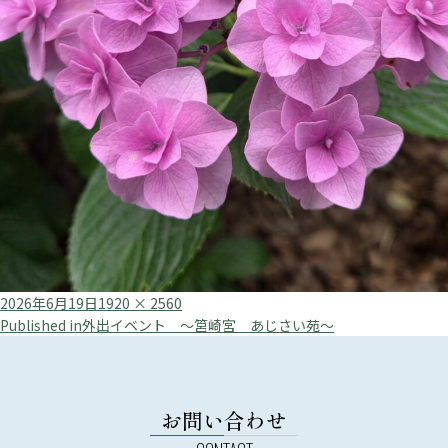
Posted
Full
2026年6月19日
1920 × 2560
投
on
size
Published in
外出イベント ～筥崎宮 あじさい苑～
稿
ナ
ビ
お問い合わせ
ゲ