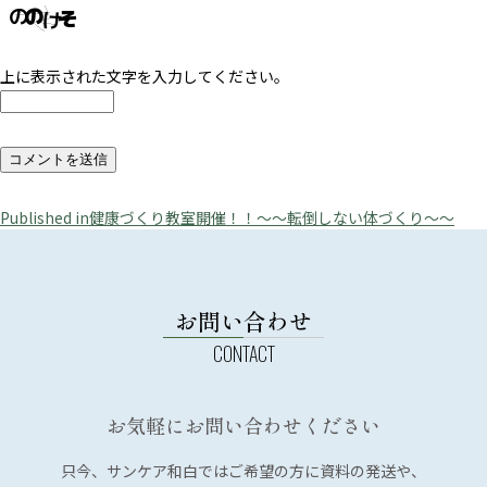
上に表示された文字を入力してください。
投
Published in
健康づくり教室開催！！～～転倒しない体づくり～～
稿
ナ
ビ
お問い合わせ
ゲ
ー
シ
お気軽にお問い合わせください
ョ
ン
只今、サンケア和白では
ご希望の方に資料の発送や、