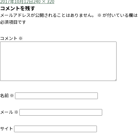
Posted
Full
2017年10月12日
240 × 320
コメントを残す
on
size
メールアドレスが公開されることはありません。
※
が付いている欄は
必須項目です
コメント
※
名前
※
メール
※
サイト