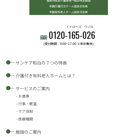
福岡市指定介護保険一般型特定施設
全国介護付きホーム協会正会員
全国有料老人ホーム協会正会員
イイローゴ
ワジロ
0120-
165
-
026
(受付時間：9:00~17:00 ※年中無休)
サンケア和白の７つの特長
介護付き有料老人ホームとは？
サービスのご案内
お食事
行事・教室
ケア体制
医療機関
施設のご案内