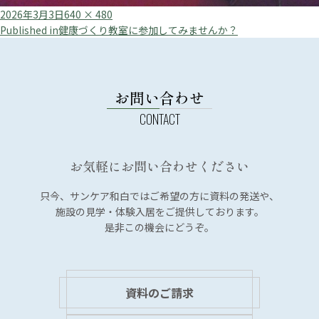
Posted
Full
2026年3月3日
640 × 480
投
on
size
Published in
健康づくり教室に参加してみませんか？
稿
ナ
ビ
お問い合わせ
ゲ
ー
シ
お気軽にお問い合わせください
ョ
ン
只今、サンケア和白では
ご希望の方に資料の発送や、
施設の見学・体験入居を
ご提供しております。
是非この機会にどうぞ。
資料のご請求