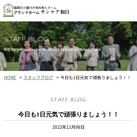
福岡の介護付き有料老人ホーム
サンケア和白
グランドホーム
STAFF BLOG
With the meticulous care, we will help each person to be "suitable"
HOME
スタッフブログ
今日も1日元気で頑張りましょう！！
STAFF BLOG
今日も1日元気で頑張りましょう！！
2022年11月06日