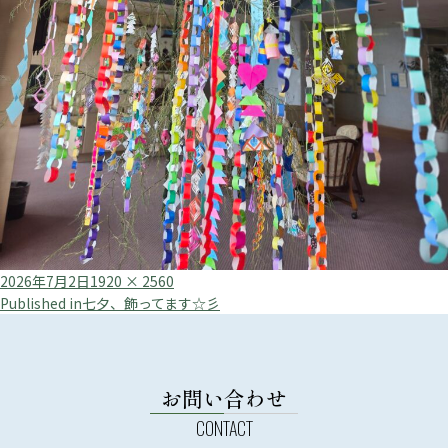
Posted
Full
2026年7月2日
1920 × 2560
投
on
size
Published in
七夕、飾ってます☆彡
稿
ナ
ビ
お問い合わせ
ゲ