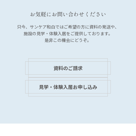
ー
シ
お気軽にお問い合わせください
ョ
ン
只今、サンケア和白では
ご希望の方に資料の発送や、
施設の見学・体験入居を
ご提供しております。
是非この機会にどうぞ。
資料のご請求
見学・体験入居お申し込み