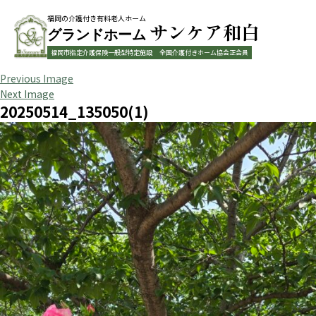
福岡の介護付き有料老人ホーム
サンケア和白
グランドホーム
福岡市指定介護保険一般型特定施設
全国介護付きホーム協会正会員
Previous Image
Next Image
20250514_135050(1)