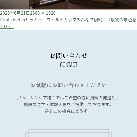
Posted
Full
2026年6月21日
2560 × 1920
投
on
size
Published in
サッカー ワールドカップみんなで観戦！「最高の景色を
2026」
稿
ナ
ビ
お問い合わせ
ゲ
ー
シ
ョ
お気軽にお問い合わせください
ン
只今、サンケア和白では
ご希望の方に資料の発送や、
施設の見学・体験入居を
ご提供しております。
是非この機会にどうぞ。