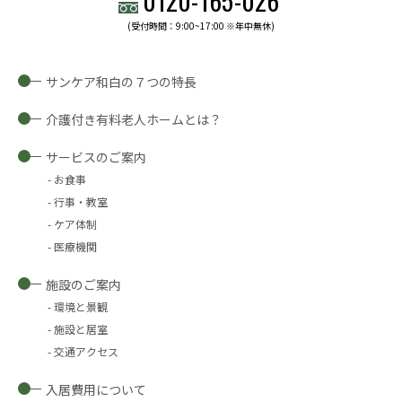
0120-
165
-
026
(受付時間：9:00~17:00 ※年中無休)
サンケア和白の７つの特長
介護付き有料老人ホームとは？
サービスのご案内
お食事
行事・教室
ケア体制
医療機関
施設のご案内
環境と景観
施設と居室
交通アクセス
入居費用について