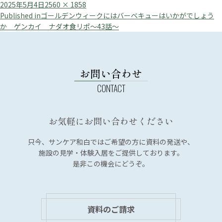
Posted
Full
2025年5月4日
2560 × 1858
投
on
size
Published in
ゴールデンウィークにはバーベキューはいかがでしょう
か ゲンカイ ナダオ食リポ～43話～
稿
ナ
ビ
お問い合わせ
ゲ
ー
シ
ョ
お気軽にお問い合わせください
ン
只今、サンケア和白では
ご希望の方に資料の発送や、
施設の見学・体験入居を
ご提供しております。
是非この機会にどうぞ。
資料のご請求