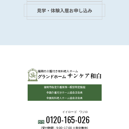
見学・体験入居お申し込み
福岡の介護付き有料老人ホーム
サンケア和白
グランドホーム
福岡市指定介護保険一般型特定施設
全国介護付きホーム協会正会員
全国有料老人ホーム協会正会員
イイローゴ
ワジロ
0120-
165
-
026
(受付時間：9:00~17:00 ※年中無休)