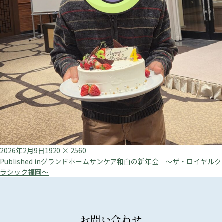
Posted
Full
2026年2月9日
1920 × 2560
投
on
size
Published in
グランドホームサンケア和白の新年会 ～ザ・ロイヤルク
ラシック福岡～
稿
ナ
ビ
お問い合わせ
ゲ