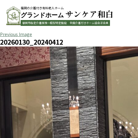
福岡の介護付き有料老人ホーム
サンケア和白
グランドホーム
福岡市指定介護保険一般型特定施設
全国介護付きホーム協会正会員
Previous Image
20260130_20240412