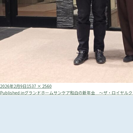
Posted
Full
2026年2月9日
1537 × 2560
投
on
size
Published in
グランドホームサンケア和白の新年会 ～ザ・ロイヤルク
稿
ナ
ビ
ゲ