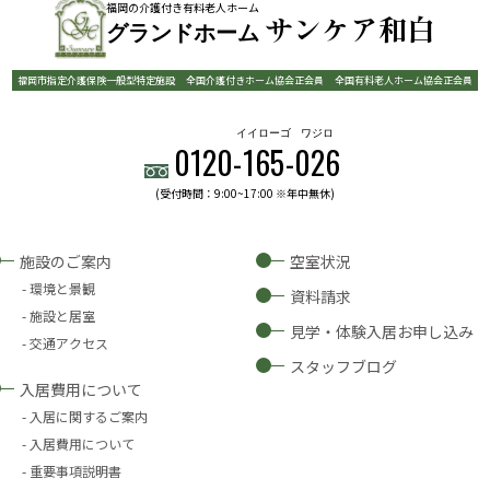
福岡の介護付き有料老人ホーム
サンケア和白
グランドホーム
福岡市指定介護保険一般型特定施設
全国介護付きホーム協会正会員
全国有料老人ホーム協会正会員
イイローゴ
ワジロ
0120-
165
-
026
(受付時間：9:00~17:00 ※年中無休)
施設のご案内
空室状況
環境と景観
資料請求
施設と居室
見学・体験入居お申し込み
交通アクセス
スタッフブログ
入居費用について
入居に関するご案内
入居費用について
重要事項説明書