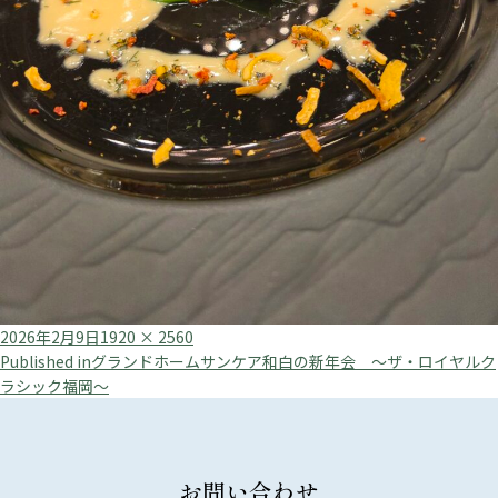
Posted
Full
2026年2月9日
1920 × 2560
投
on
size
Published in
グランドホームサンケア和白の新年会 ～ザ・ロイヤルク
ラシック福岡～
稿
ナ
ビ
お問い合わせ
ゲ