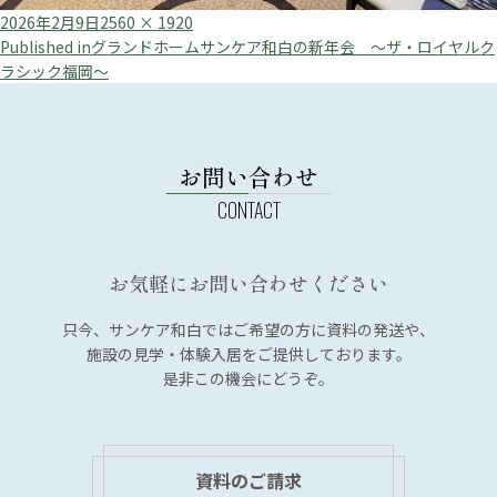
Posted
Full
2026年2月9日
2560 × 1920
投
on
size
Published in
グランドホームサンケア和白の新年会 ～ザ・ロイヤルク
ラシック福岡～
稿
ナ
ビ
お問い合わせ
ゲ
ー
シ
ョ
お気軽にお問い合わせください
ン
只今、サンケア和白では
ご希望の方に資料の発送や、
施設の見学・体験入居を
ご提供しております。
是非この機会にどうぞ。
資料のご請求