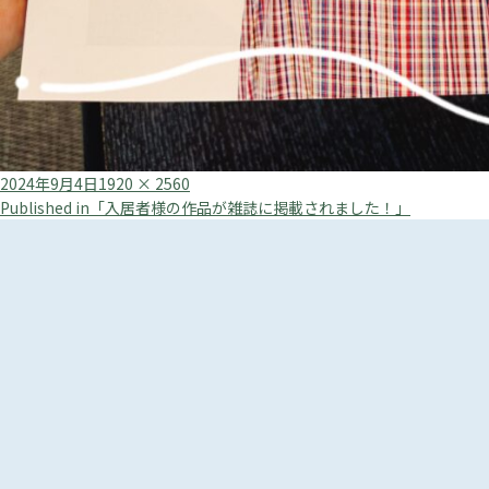
Posted
Full
2024年9月4日
1920 × 2560
投
on
size
Published in
「入居者様の作品が雑誌に掲載されました！」
稿
ナ
ビ
ゲ
ー
シ
ョ
ン