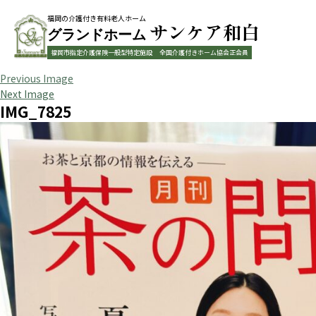
福岡の介護付き有料老人ホーム
サンケア和白
グランドホーム
福岡市指定介護保険一般型特定施設
全国介護付きホーム協会正会員
Previous Image
Next Image
IMG_7825